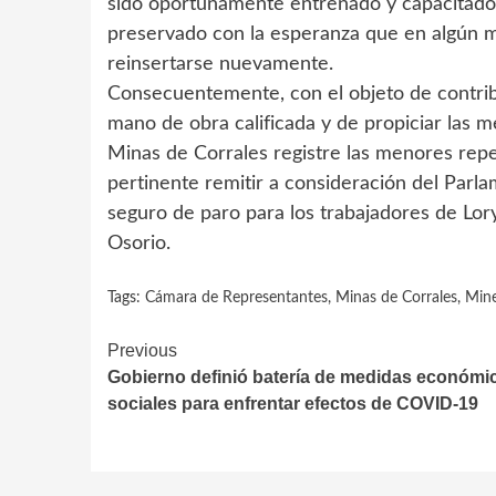
sido oportunamente entrenado y capacitado,
preservado con la esperanza que en algún 
reinsertarse nuevamente.
Consecuentemente, con el objeto de contribu
mano de obra calificada y de propiciar las 
Minas de Corrales registre las menores repe
pertinente remitir a consideración del Parl
seguro de paro para los trabajadores de Lor
Osorio.
Tags:
Cámara de Representantes
,
Minas de Corrales
,
Mine
Continue
Previous
Gobierno definió batería de medidas económi
Reading
sociales para enfrentar efectos de COVID-19