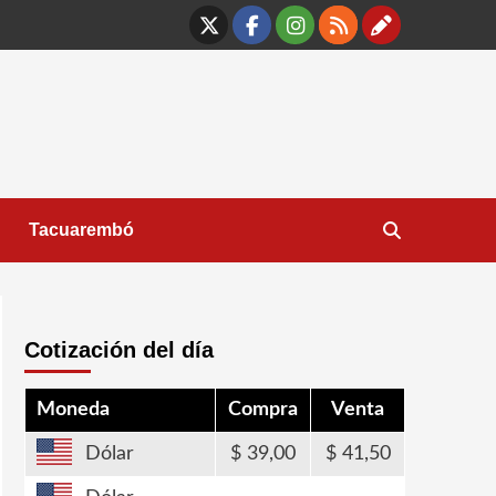
X
Facebook
Instagram
RSS
Contáct
Tacuarembó
Cotización del día
Moneda
Compra
Venta
Dólar
39,00
41,50