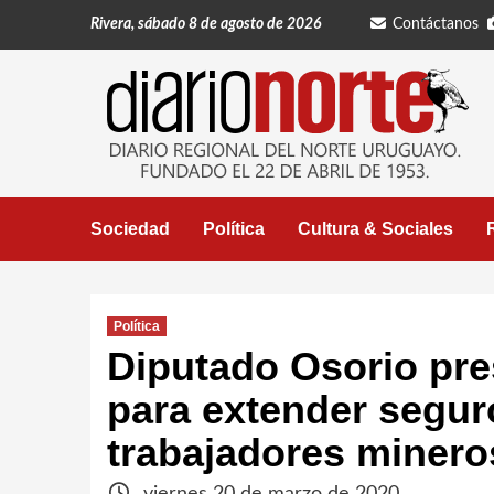
Saltar
Rivera, sábado 8 de agosto de 2026
Contáctanos
al
contenido
Sociedad
Política
Cultura & Sociales
Política
Diputado Osorio pre
para extender segu
trabajadores minero