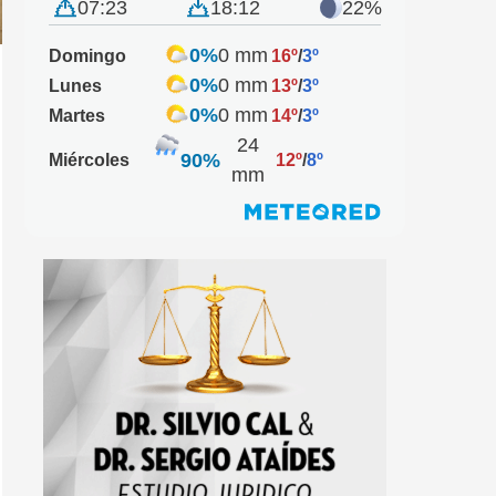
07:23
18:12
22%
0%
0 mm
Domingo
16º
/
3º
0%
0 mm
Lunes
13º
/
3º
0%
0 mm
Martes
14º
/
3º
24
90%
Miércoles
12º
/
8º
mm