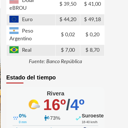
Dólar
39,50
41,00
eBROU
Euro
44,20
49,18
Peso
0,02
0,20
Argentino
Real
7,00
8,70
Fuente: Banco República
Estado del tiempo
Rivera
16º
/
4º
0%
Suroeste
73%
0 mm
18-40 km/h