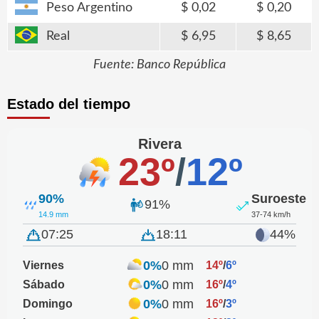
Peso Argentino
0,02
0,20
Real
6,95
8,65
Fuente: Banco República
Estado del tiempo
Rivera
23º
/
12º
90%
Suroeste
91%
14.9 mm
37-74 km/h
07:25
18:11
44%
0%
0 mm
Viernes
14º
/
6º
0%
0 mm
Sábado
16º
/
4º
0%
0 mm
Domingo
16º
/
3º