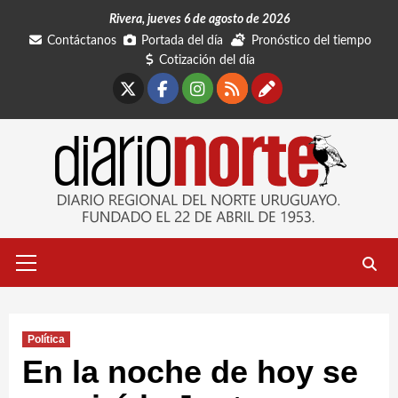
Saltar
Rivera, jueves 6 de agosto de 2026
al
Contáctanos
Portada del día
Pronóstico del tiempo
contenido
Cotización del día
X
Facebook
Instagram
RSS
Contáctano
Menú
primario
Política
En la noche de hoy se