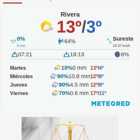
Rivera
13º
/
3º
0%
Sureste
64%
0 mm
16-37 km/h
07:21
18:13
6%
10%
0 mm
Martes
13º
/
4º
90%
10.8 mm
Miércoles
12º
/
8º
90%
4.5 mm
Jueves
12º
/
9º
70%
0.6 mm
Viernes
17º
/
11º