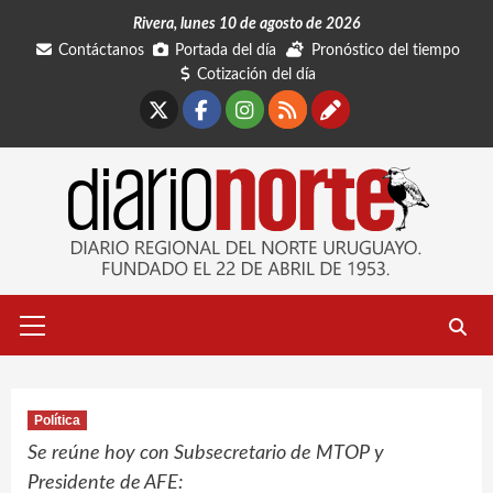
Saltar
Rivera, lunes 10 de agosto de 2026
al
Contáctanos
Portada del día
Pronóstico del tiempo
contenido
Cotización del día
X
Facebook
Instagram
RSS
Contáctano
Menú
primario
Política
Se reúne hoy con Subsecretario de MTOP y
Presidente de AFE: