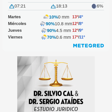
07:21
18:13
6%
10%
0 mm
Martes
13º
/
4º
90%
10.8 mm
Miércoles
12º
/
8º
90%
4.5 mm
Jueves
12º
/
9º
70%
0.6 mm
Viernes
17º
/
11º