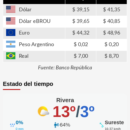
Dólar
39,15
41,35
Dólar eBROU
39,65
40,85
Euro
44,32
48,96
Peso Argentino
0,02
0,20
Real
7,00
8,70
Fuente: Banco República
Estado del tiempo
Rivera
13º
/
3º
0%
Sureste
64%
0 mm
16-37 km/h