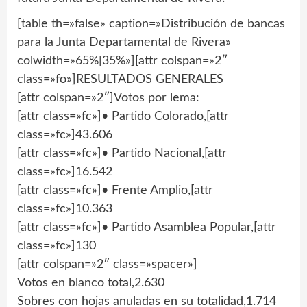
[table th=»false» caption=»Distribución de bancas
para la Junta Departamental de Rivera»
colwidth=»65%|35%»][attr colspan=»2″
class=»fo»]RESULTADOS GENERALES
[attr colspan=»2″]Votos por lema:
[attr class=»fc»]• Partido Colorado,[attr
class=»fc»]43.606
[attr class=»fc»]• Partido Nacional,[attr
class=»fc»]16.542
[attr class=»fc»]• Frente Amplio,[attr
class=»fc»]10.363
[attr class=»fc»]• Partido Asamblea Popular,[attr
class=»fc»]130
[attr colspan=»2″ class=»spacer»]
Votos en blanco total,2.630
Sobres con hojas anuladas en su totalidad,1.714