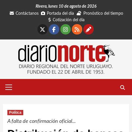
Saltar
Rivera, lunes 10 de agosto de 2026
al
Contáctanos
Portada del día
Pronóstico del tiempo
contenido
Cotización del día
X
Facebook
Instagram
RSS
Contáctano
Menú
primario
Política
A falta de confirmación oficial...