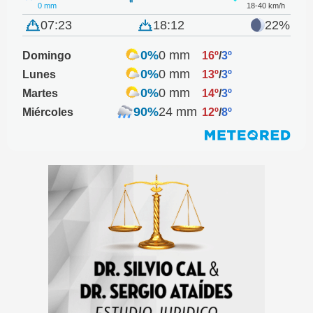
0 mm
18-40 km/h
07:23
18:12
22%
0%
0 mm
Domingo
16º
/
3º
0%
0 mm
Lunes
13º
/
3º
0%
0 mm
Martes
14º
/
3º
90%
24 mm
Miércoles
12º
/
8º