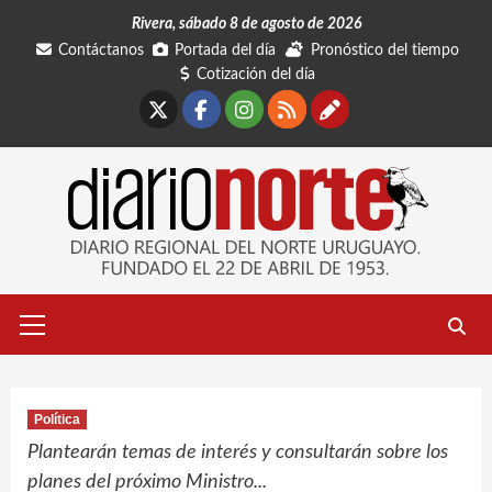
Saltar
Rivera, sábado 8 de agosto de 2026
al
Contáctanos
Portada del día
Pronóstico del tiempo
contenido
Cotización del día
X
Facebook
Instagram
RSS
Contáctano
Menú
primario
Política
Plantearán temas de interés y consultarán sobre los
planes del próximo Ministro...