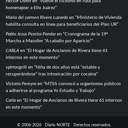
Hector Osmir
en
Vuelve el ciclismo en ruta para
homenajear a Elio Juárez
Maria del carmen Rivero Luzardo
en
Ministerio de Vivienda
habilita consulta en línea para beneficiarios del Plan UR
Pablo Jesus Pereira Pombo
en
Cronograma de la 19ª
Marcha a Masoller “A caballo por Aparicio”
CARLA
en
El Hogar de Ancianos de Rivera tiene 61
internos en este momento
vpirrongelli
en
Niña de dos años está “estable y
recuperándose” tras intoxicación por cocaína
Victoria Pereyra
en
MTSS convocó a organismos públicos
a adherirse al programa Yo Estudio y Trabajo
Carla
en
El Hogar de Ancianos de Rivera tiene 61 internos
en este momento
© 2006-2026
Diario NORTE
Derechos reservados.