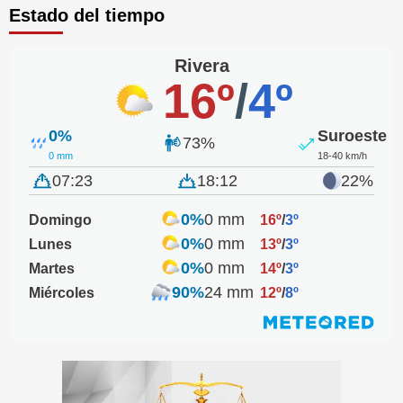
Estado del tiempo
Rivera
16º
/
4º
0%
Suroeste
73%
0 mm
18-40 km/h
07:23
18:12
22%
0%
0 mm
Domingo
16º
/
3º
0%
0 mm
Lunes
13º
/
3º
0%
0 mm
Martes
14º
/
3º
90%
24 mm
Miércoles
12º
/
8º