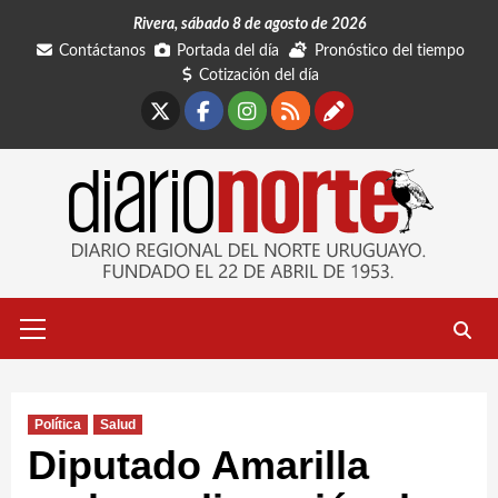
Saltar
Rivera, sábado 8 de agosto de 2026
al
Contáctanos
Portada del día
Pronóstico del tiempo
contenido
Cotización del día
X
Facebook
Instagram
RSS
Contáctano
Menú
primario
Política
Salud
Diputado Amarilla