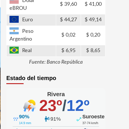
Dólar
39,60
41,00
eBROU
Euro
44,27
49,14
Peso
0,02
0,20
Argentino
Real
6,95
8,65
Fuente: Banco República
Estado del tiempo
Rivera
23º
/
12º
90%
Suroeste
91%
14.9 mm
37-74 km/h