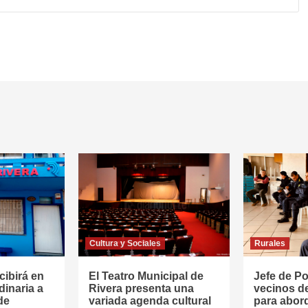
Cultura y Sociales
Rurales
cibirá en
El Teatro Municipal de
Jefe de Pol
dinaria a
Rivera presenta una
vecinos d
de
variada agenda cultural
para abor