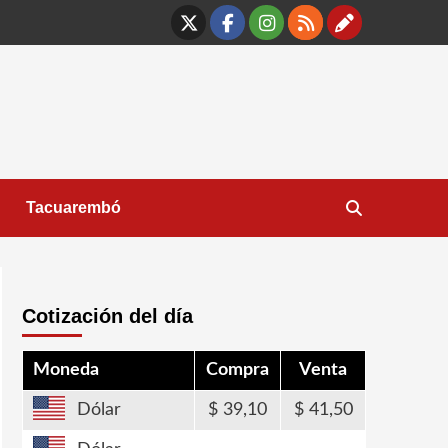
X
Facebook
Instagram
RSS
Contáct
Tacuarembó
Cotización del día
Moneda
Compra
Venta
Dólar
39,10
41,50