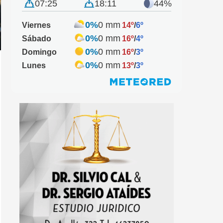
07:25
18:11
44%
0%
0 mm
Viernes
14º
/
6º
0%
0 mm
Sábado
16º
/
4º
0%
0 mm
Domingo
16º
/
3º
0%
0 mm
Lunes
13º
/
3º