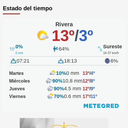
Estado del tiempo
Rivera
13º
/
3º
0%
Sureste
64%
0 mm
16-37 km/h
07:21
18:13
6%
10%
0 mm
Martes
13º
/
4º
90%
10.8 mm
Miércoles
12º
/
8º
90%
4.5 mm
Jueves
12º
/
9º
70%
0.6 mm
Viernes
17º
/
11º