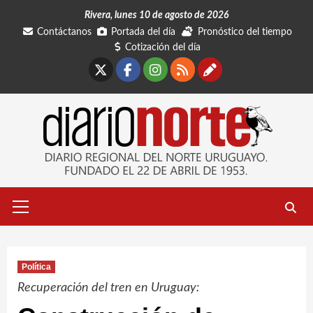
Saltar
Rivera, lunes 10 de agosto de 2026
al
Contáctanos
Portada del día
Pronóstico del tiempo
contenido
Cotización del día
X
Facebook
Instagram
RSS
Contáctano
Menú
primario
Política
Recuperación del tren en Uruguay: