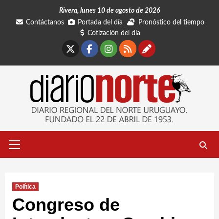
Saltar
Rivera, lunes 10 de agosto de 2026
al
Contáctanos
Portada del día
Pronóstico del tiempo
contenido
Cotización del día
X
Facebook
Instagram
RSS
Contáctano
Menú
primario
Política
Congreso de