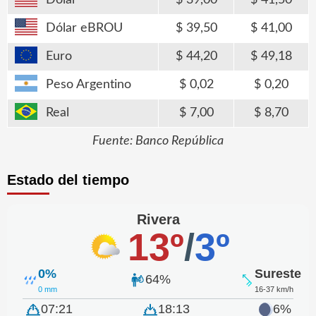
Dólar eBROU
39,50
41,00
Euro
44,20
49,18
Peso Argentino
0,02
0,20
Real
7,00
8,70
Fuente: Banco República
Estado del tiempo
Rivera
13º
/
3º
0%
Sureste
64%
0 mm
16-37 km/h
07:21
18:13
6%