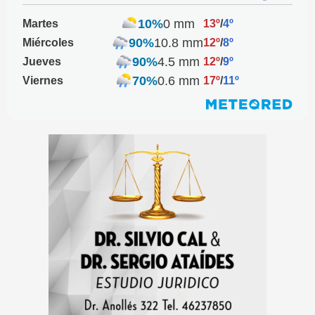
10%
0 mm
Martes
13º
/
4º
90%
10.8 mm
Miércoles
12º
/
8º
90%
4.5 mm
Jueves
12º
/
9º
70%
0.6 mm
Viernes
17º
/
11º