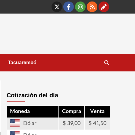
X
Facebook
Instagram
RSS
Contáct
Tacuarembó
Cotización del día
Moneda
Compra
Venta
Dólar
39,00
41,50