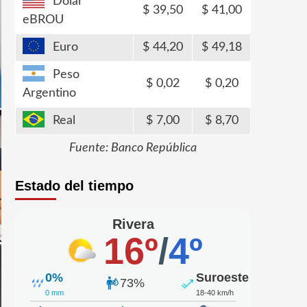
Dólar
39,50
41,00
eBROU
Euro
44,20
49,18
Peso
0,02
0,20
Argentino
Real
7,00
8,70
Fuente: Banco República
Estado del tiempo
Rivera
16º
/
4º
0%
Suroeste
73%
0 mm
18-40 km/h