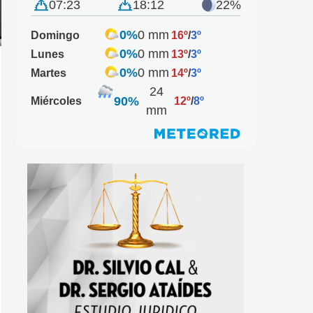
07:23
18:12
22%
0%
0 mm
Domingo
16º
/
3º
0%
0 mm
Lunes
13º
/
3º
0%
0 mm
Martes
14º
/
3º
24
90%
Miércoles
12º
/
8º
mm