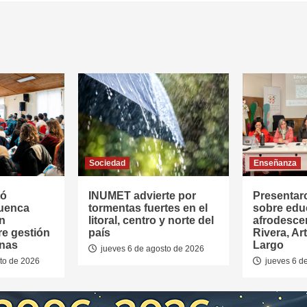
Sociedad
Enseñanza
tó
INUMET advierte por
Presentar
Cuenca
tormentas fuertes en el
sobre edu
en
litoral, centro y norte del
afrodesce
re gestión
país
Rivera, Ar
anas
Largo
jueves 6 de agosto de 2026
to de 2026
jueves 6 d