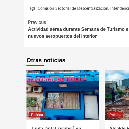
Tags:
Comisión Sectorial de Descentralización
,
Intendenc
Continue
Previous
Actividad aérea durante Semana de Turismo e
Reading
nuevos aeropuertos del interior
Otras noticias
Política
Política
Junta Dptal. recibirá en
Alcalde 