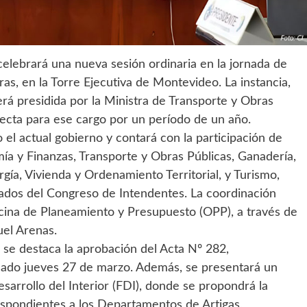
celebrará una nueva sesión ordinaria en la jornada de
oras, en la Torre Ejecutiva de Montevideo. La instancia,
será presidida por la Ministra de Transporte y Obras
lecta para ese cargo por un período de un año.
el actual gobierno y contará con la participación de
ía y Finanzas, Transporte y Obras Públicas, Ganadería,
rgía, Vivienda y Ordenamiento Territorial, y Turismo,
dos del Congreso de Intendentes. La coordinación
icina de Planeamiento y Presupuesto (OPP), a través de
uel Arenas.
a se destaca la aprobación del Acta Nº 282,
asado jueves 27 de marzo. Además, se presentará un
arrollo del Interior (FDI), donde se propondrá la
spondientes a los Departamentos de Artigas,