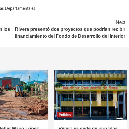
ias Departamentales
Next
n los
Rivera presentó dos proyectos que podrían recibir
financiamiento del Fondo de Desarrollo del Interior
Política
Heber Mario López
Rivera es sede de jornadas