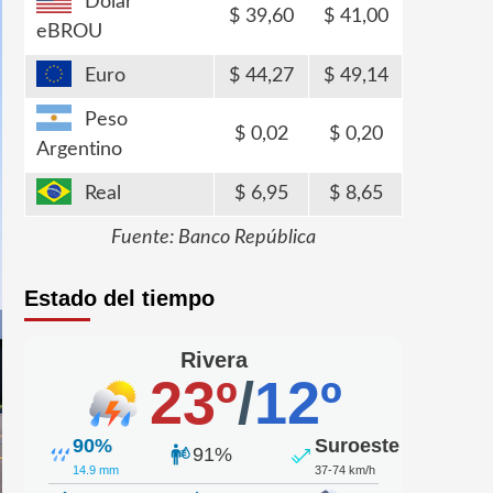
Dólar
39,60
41,00
eBROU
Euro
44,27
49,14
Peso
0,02
0,20
Argentino
Real
6,95
8,65
Fuente: Banco República
Estado del tiempo
Rivera
23º
/
12º
90%
Suroeste
91%
14.9 mm
37-74 km/h