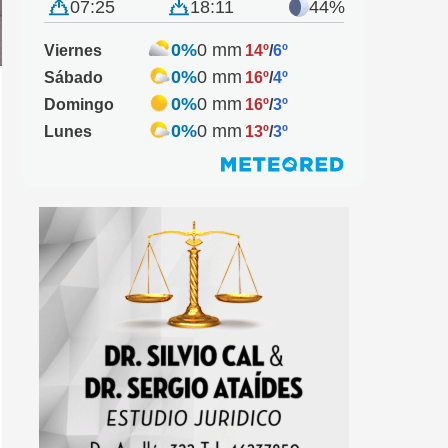
07:25
18:11
44%
0%
0 mm
Viernes
14º
/
6º
0%
0 mm
Sábado
16º
/
4º
0%
0 mm
Domingo
16º
/
3º
0%
0 mm
Lunes
13º
/
3º