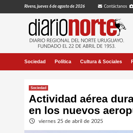
Saltar
Rivera, jueves 6 de agosto de 2026
Contáctanos
al
contenido
Sociedad
Política
Cultura & Sociales
Sociedad
Actividad aérea dur
en los nuevos aeropu
viernes 25 de abril de 2025