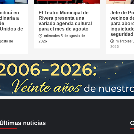
cibirá en
El Teatro Municipal de
Jefe de Pol
dinaria a
Rivera presenta una
vecinos d
de
variada agenda cultural
para abor
 Unidos de
para el mes de agosto
inquietud
seguridad 
miércoles 5 de agosto de
gosto de
2026
miércoles 
2026
Últimas noticias
C