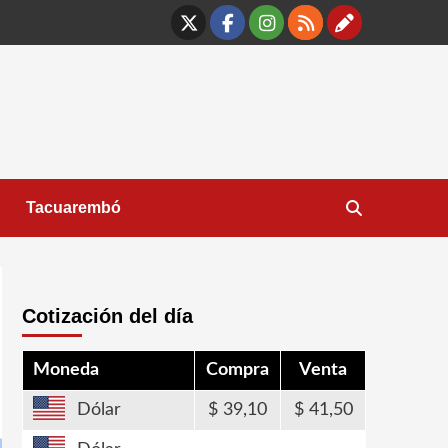
X
Facebook
Instagram
RSS
Contáct
Tacuarembó
Cotización del día
Moneda
Compra
Venta
Dólar
39,10
41,50