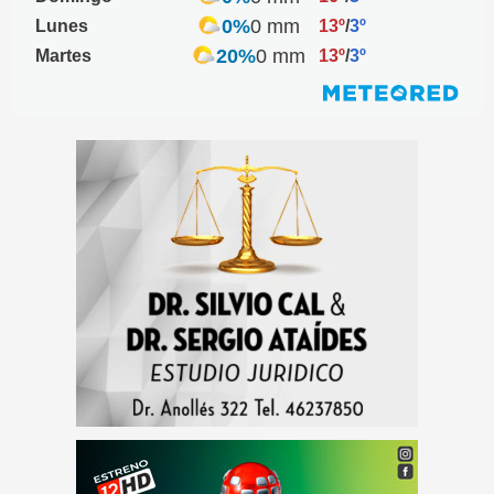
0%
0 mm
Lunes
13º
/
3º
20%
0 mm
Martes
13º
/
3º