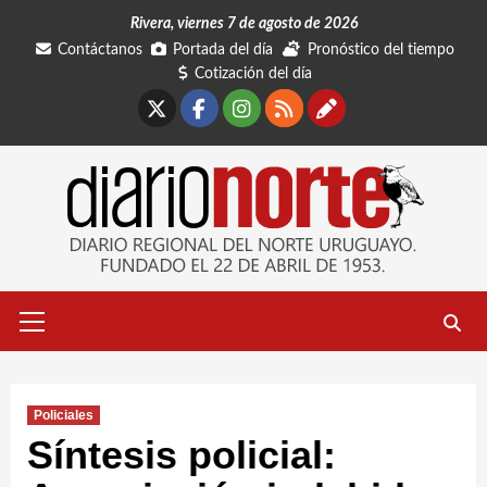
Saltar
Rivera, viernes 7 de agosto de 2026
al
Contáctanos
Portada del día
Pronóstico del tiempo
contenido
Cotización del día
X
Facebook
Instagram
RSS
Contáctano
Menú
primario
Policiales
Síntesis policial: