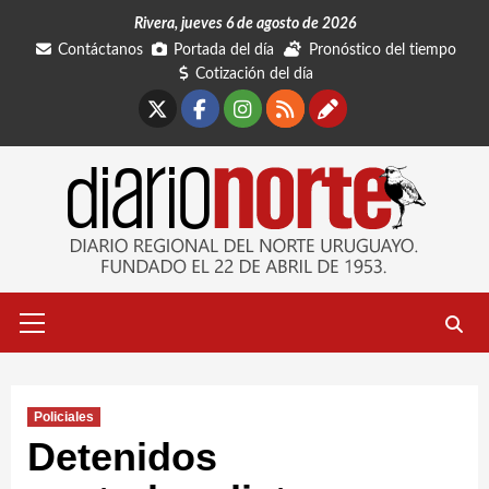
Saltar
Rivera, jueves 6 de agosto de 2026
al
Contáctanos
Portada del día
Pronóstico del tiempo
contenido
Cotización del día
X
Facebook
Instagram
RSS
Contáctano
Menú
primario
Policiales
Detenidos