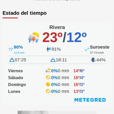
Estado del tiempo
Rivera
23º
/
12º
90%
Suroeste
91%
14.9 mm
37-74 km/h
07:25
18:11
44%
0%
0 mm
Viernes
14º
/
6º
0%
0 mm
Sábado
16º
/
4º
0%
0 mm
Domingo
16º
/
3º
0%
0 mm
Lunes
13º
/
3º