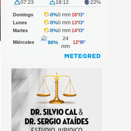
07:23
18:12
22%
0%
0 mm
Domingo
16º
/
3º
0%
0 mm
Lunes
13º
/
3º
0%
0 mm
Martes
14º
/
3º
24
90%
Miércoles
12º
/
8º
mm