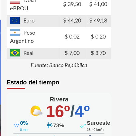
Dólar
39,50
41,00
eBROU
Euro
44,20
49,18
Peso
0,02
0,20
Argentino
Real
7,00
8,70
Fuente: Banco República
Estado del tiempo
Rivera
16º
/
4º
0%
Suroeste
73%
0 mm
18-40 km/h