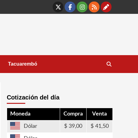
X
Facebook
Instagram
RSS
Contáct
Tacuarembó
Cotización del día
Moneda
Compra
Venta
Dólar
39,00
41,50