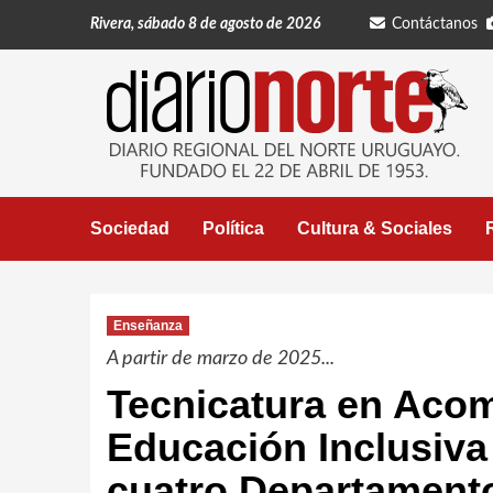
Saltar
Rivera, sábado 8 de agosto de 2026
Contáctanos
al
contenido
Sociedad
Política
Cultura & Sociales
Enseñanza
A partir de marzo de 2025...
Tecnicatura en Aco
Educación Inclusiva 
cuatro Departament