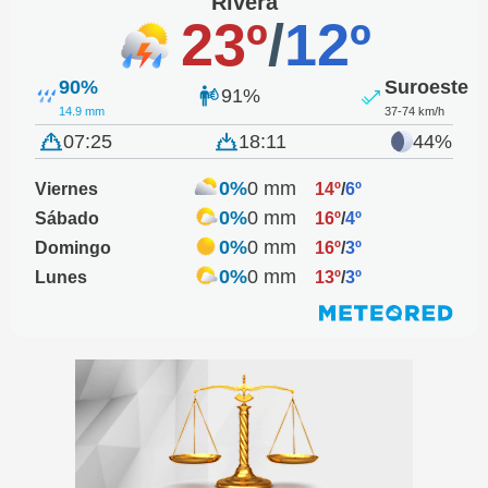
Rivera
23º
/
12º
90%
Suroeste
91%
14.9 mm
37-74 km/h
07:25
18:11
44%
0%
0 mm
Viernes
14º
/
6º
0%
0 mm
Sábado
16º
/
4º
0%
0 mm
Domingo
16º
/
3º
0%
0 mm
Lunes
13º
/
3º