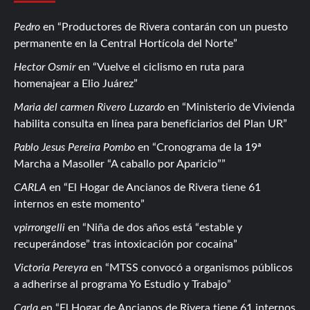
Pedro
en
Productores de Rivera contarán con un puesto
permanente en la Central Hortícola del Norte
Hector Osmir
en
Vuelve el ciclismo en ruta para
homenajear a Elio Juárez
Maria del carmen Rivero Luzardo
en
Ministerio de Vivienda
habilita consulta en línea para beneficiarios del Plan UR
Pablo Jesus Pereira Pombo
en
Cronograma de la 19ª
Marcha a Masoller “A caballo por Aparicio”
CARLA
en
El Hogar de Ancianos de Rivera tiene 61
internos en este momento
vpirrongelli
en
Niña de dos años está “estable y
recuperándose” tras intoxicación por cocaína
Victoria Pereyra
en
MTSS convocó a organismos públicos
a adherirse al programa Yo Estudio y Trabajo
Carla
en
El Hogar de Ancianos de Rivera tiene 61 internos