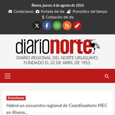
Saltar
Rivera, jueves 6 de agosto de 2026
al
Contáctanos
Portada del día
Pronóstico del tiempo
contenido
Cotización del día
X
Facebook
Instagram
RSS
Contáctano
Menú
primario
Enseñanza
Habrá un encuentro regional de Coordinadores MEC
en Rivera...