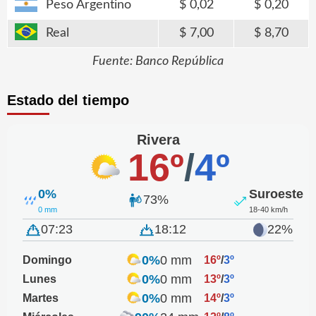
Peso Argentino
0,02
0,20
Real
7,00
8,70
Fuente: Banco República
Estado del tiempo
Rivera
16º
/
4º
0%
Suroeste
73%
0 mm
18-40 km/h
07:23
18:12
22%
0%
0 mm
Domingo
16º
/
3º
0%
0 mm
Lunes
13º
/
3º
0%
0 mm
Martes
14º
/
3º