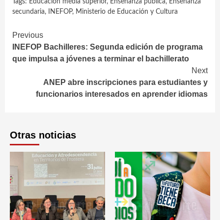
Tags:
Educación media superior
,
Enseñanza pública
,
Enseñanza
secundaria
,
INEFOP
,
Ministerio de Educación y Cultura
Continue
Previous
INEFOP Bachilleres: Segunda edición de programa
Reading
que impulsa a jóvenes a terminar el bachillerato
Next
ANEP abre inscripciones para estudiantes y
funcionarios interesados en aprender idiomas
Otras noticias