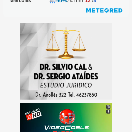
90%
24 mm
Miércoles
12º
/
8º