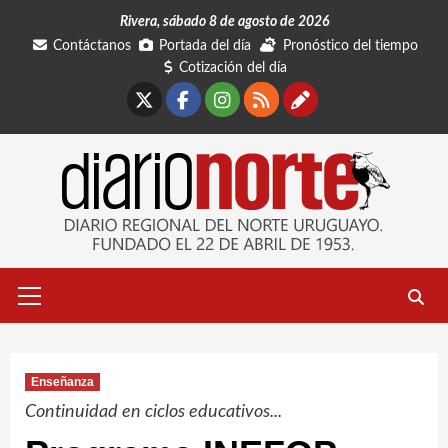
Saltar
Rivera, sábado 8 de agosto de 2026
al
Contáctanos
Portada del día
Pronóstico del tiempo
contenido
Cotización del día
X
Facebook
Instagram
RSS
Contáctano
Menú
primario
Enseñanza
Continuidad en ciclos educativos...