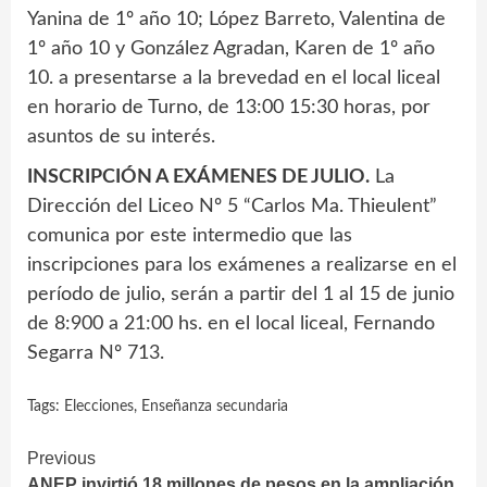
Yanina de 1º año 10; López Barreto, Valentina de
1º año 10 y González Agradan, Karen de 1º año
10. a presentarse a la brevedad en el local liceal
en horario de Turno, de 13:00 15:30 horas, por
asuntos de su interés.
INSCRIPCIÓN A EXÁMENES DE JULIO.
La
Dirección del Liceo Nº 5 “Carlos Ma. Thieulent”
comunica por este intermedio que las
inscripciones para los exámenes a realizarse en el
período de julio, serán a partir del 1 al 15 de junio
de 8:900 a 21:00 hs. en el local liceal, Fernando
Segarra Nº 713.
Tags:
Elecciones
,
Enseñanza secundaria
Continue
Previous
ANEP invirtió 18 millones de pesos en la ampliación