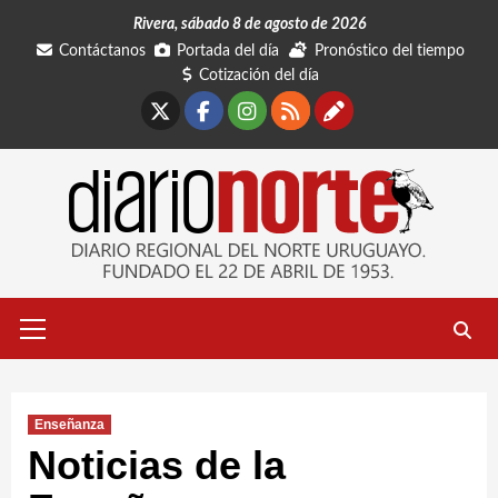
Saltar
Rivera, sábado 8 de agosto de 2026
al
Contáctanos
Portada del día
Pronóstico del tiempo
contenido
Cotización del día
X
Facebook
Instagram
RSS
Contáctano
Menú
primario
Enseñanza
Noticias de la