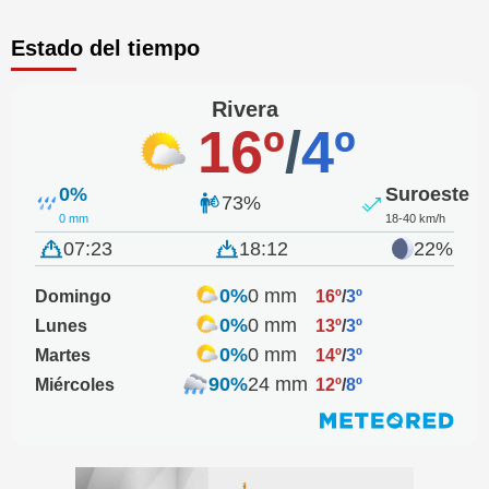
Estado del tiempo
Rivera
16º
/
4º
0%
Suroeste
73%
0 mm
18-40 km/h
07:23
18:12
22%
0%
0 mm
Domingo
16º
/
3º
0%
0 mm
Lunes
13º
/
3º
0%
0 mm
Martes
14º
/
3º
90%
24 mm
Miércoles
12º
/
8º