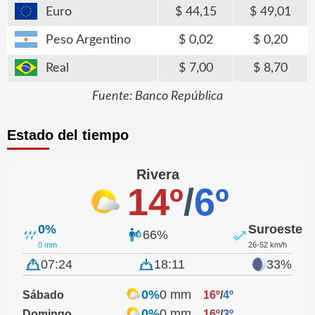
Euro
44,15
49,01
Peso Argentino
0,02
0,20
Real
7,00
8,70
Fuente: Banco República
Estado del tiempo
Rivera
14º
/
6º
0%
Suroeste
66%
0 mm
26-52 km/h
07:24
18:11
33%
0%
0 mm
Sábado
16º
/
4º
0%
0 mm
Domingo
16º
/
3º