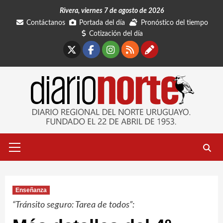
Saltar
Rivera, viernes 7 de agosto de 2026
al
Contáctanos
Portada del día
Pronóstico del tiempo
contenido
Cotización del día
X
Facebook
Instagram
RSS
Contáctano
Menú
primario
Enseñanza
“Tránsito seguro: Tarea de todos”: