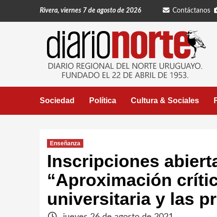
Saltar
Rivera, viernes 7 de agosto de 2026
Contáctanos
al
contenido
Sociedad
Política
Cultura & Sociales
Enseñanza
Inscripciones abiert
“Aproximación crític
universitaria y las p