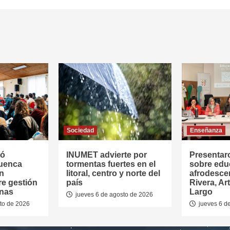
Sociedad
Enseñanza
tó
INUMET advierte por
Presentar
Cuenca
tormentas fuertes en el
sobre edu
en
litoral, centro y norte del
afrodesce
re gestión
país
Rivera, Ar
anas
Largo
jueves 6 de agosto de 2026
to de 2026
jueves 6 d