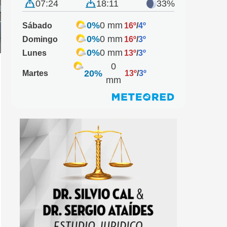
07:24
18:11
33%
0%
0 mm
Sábado
16º
/
4º
0%
0 mm
Domingo
16º
/
3º
0%
0 mm
Lunes
13º
/
3º
0
20%
Martes
13º
/
3º
mm