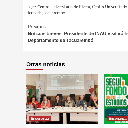
Tags:
Centro Universitario de Rivera
,
Centro Universitari
terciaria
,
Tacuarembó
Continue
Previous
Noticias breves: Presidente de INAU visitará h
Reading
Departamento de Tacuarembó
Otras noticias
Enseñanza
Enseñanza