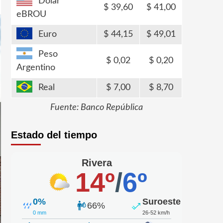
Dólar
39,60
41,00
eBROU
Euro
44,15
49,01
Peso
0,02
0,20
Argentino
Real
7,00
8,70
Fuente: Banco República
Estado del tiempo
Rivera
14º
/
6º
0%
Suroeste
66%
0 mm
26-52 km/h