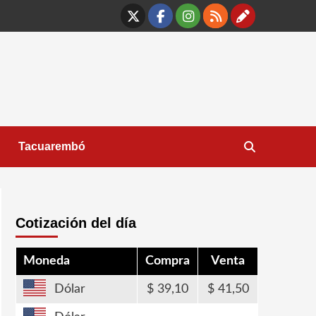
X
Facebook
Instagram
RSS
Contáct
Tacuarembó
Cotización del día
Moneda
Compra
Venta
Dólar
39,10
41,50