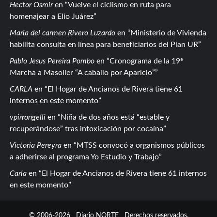
Hector Osmir
en
Vuelve el ciclismo en ruta para
homenajear a Elio Juárez
Maria del carmen Rivero Luzardo
en
Ministerio de Vivienda
habilita consulta en línea para beneficiarios del Plan UR
Pablo Jesus Pereira Pombo
en
Cronograma de la 19ª
Marcha a Masoller “A caballo por Aparicio”
CARLA
en
El Hogar de Ancianos de Rivera tiene 61
internos en este momento
vpirrongelli
en
Niña de dos años está “estable y
recuperándose” tras intoxicación por cocaína
Victoria Pereyra
en
MTSS convocó a organismos públicos
a adherirse al programa Yo Estudio y Trabajo
Carla
en
El Hogar de Ancianos de Rivera tiene 61 internos
en este momento
© 2006-2026
Diario NORTE
Derechos reservados.