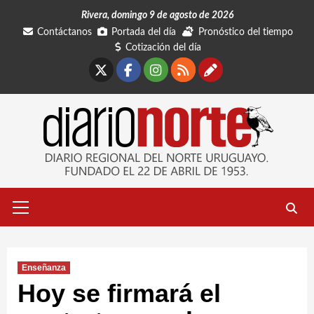
Saltar
Rivera, domingo 9 de agosto de 2026
al
Contáctanos
Portada del día
Pronóstico del tiempo
contenido
Cotización del día
X
Facebook
Instagram
RSS
Contáctano
Menú
primario
Enseñanza
Hoy se firmará el