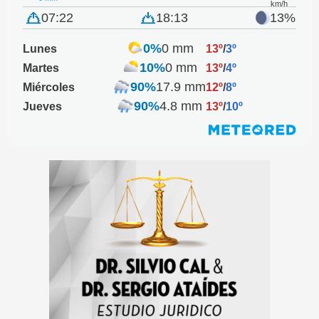
km/h
07:22
18:13
13%
0%
0 mm
Lunes
13º
/
3º
10%
0 mm
Martes
13º
/
4º
90%
17.9 mm
Miércoles
12º
/
8º
90%
4.8 mm
Jueves
13º
/
10º