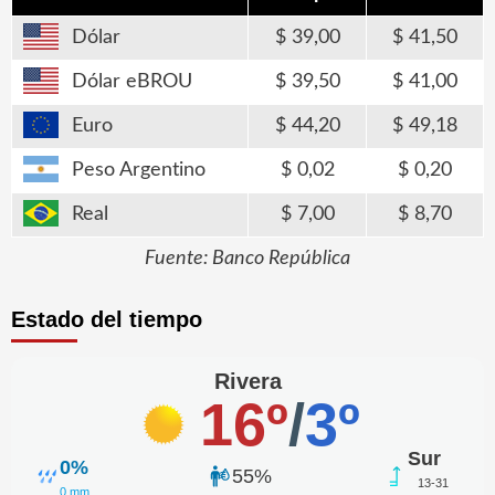
Dólar
39,00
41,50
Dólar eBROU
39,50
41,00
Euro
44,20
49,18
Peso Argentino
0,02
0,20
Real
7,00
8,70
Fuente: Banco República
Estado del tiempo
Rivera
16º
/
3º
Sur
0%
55%
13-31
0 mm