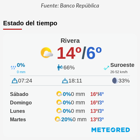
Fuente: Banco República
Estado del tiempo
Rivera
14º
/
6º
0%
Suroeste
66%
0 mm
26-52 km/h
07:24
18:11
33%
0%
0 mm
Sábado
16º
/
4º
0%
0 mm
Domingo
16º
/
3º
0%
0 mm
Lunes
13º
/
3º
20%
0 mm
Martes
13º
/
3º