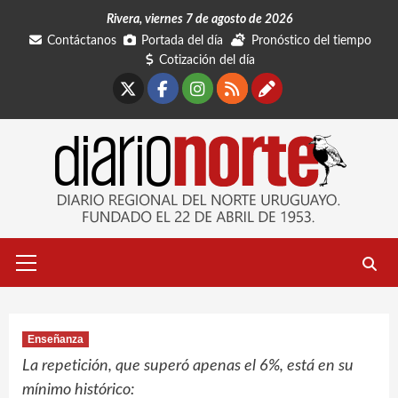
Saltar
Rivera, viernes 7 de agosto de 2026
al
Contáctanos
Portada del día
Pronóstico del tiempo
contenido
Cotización del día
X
Facebook
Instagram
RSS
Contáctano
Menú
primario
Enseñanza
La repetición, que superó apenas el 6%, está en su
mínimo histórico: