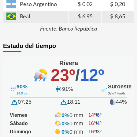
Peso Argentino
0,02
0,20
Real
6,95
8,65
Fuente: Banco República
Estado del tiempo
Rivera
23º
/
12º
90%
Suroeste
91%
14.9 mm
37-74 km/h
07:25
18:11
44%
0%
0 mm
Viernes
14º
/
6º
0%
0 mm
Sábado
16º
/
4º
0%
0 mm
Domingo
16º
/
3º