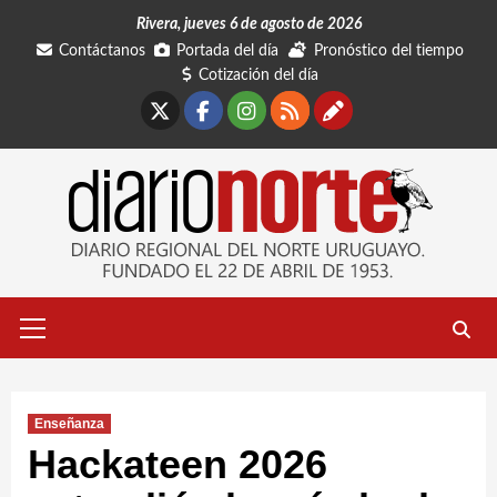
Saltar
Rivera, jueves 6 de agosto de 2026
al
Contáctanos
Portada del día
Pronóstico del tiempo
contenido
Cotización del día
X
Facebook
Instagram
RSS
Contáctano
Menú
primario
Enseñanza
Hackateen 2026