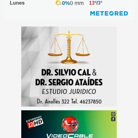
0%
0 mm
Lunes
13º
/
3º