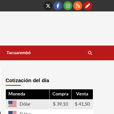
X
Facebook
Instagram
RSS
Contáct
Tacuarembó
Cotización del día
Moneda
Compra
Venta
Dólar
39,10
41,50