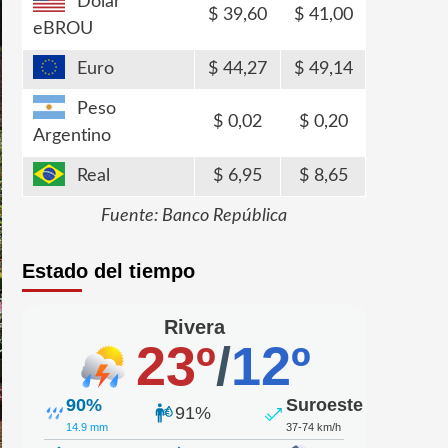
Dólar
39,60
41,00
eBROU
Euro
44,27
49,14
Peso
0,02
0,20
Argentino
Real
6,95
8,65
Fuente: Banco República
Estado del tiempo
Rivera
23º
/
12º
90%
Suroeste
91%
14.9 mm
37-74 km/h