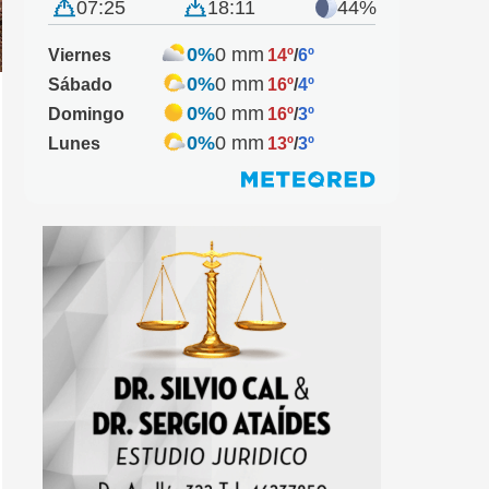
07:25
18:11
44%
0%
0 mm
Viernes
14º
/
6º
0%
0 mm
Sábado
16º
/
4º
0%
0 mm
Domingo
16º
/
3º
0%
0 mm
Lunes
13º
/
3º