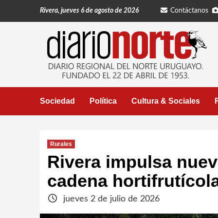
Saltar
Rivera, jueves 6 de agosto de 2026
Contáctanos
al
contenido
Sociedad
Política
Cultura & Sociales
Rurales
Rivera impulsa nueva
cadena hortifrutícol
jueves 2 de julio de 2026