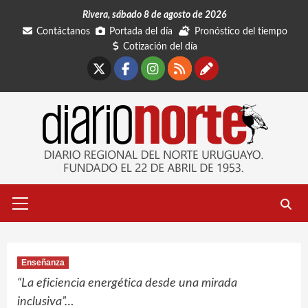
Saltar
Rivera, sábado 8 de agosto de 2026
al
Contáctanos
Portada del día
Pronóstico del tiempo
contenido
Cotización del día
X
Facebook
Instagram
RSS
Contáctano
Menú
primario
Enseñanza
“La eficiencia energética desde una mirada
inclusiva”…