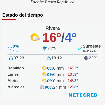
Fuente: Banco República
Estado del tiempo
Rivera
16º
/
4º
0%
Suroeste
73%
0 mm
18-40 km/h
07:23
18:12
22%
0%
0 mm
Domingo
16º
/
3º
0%
0 mm
Lunes
13º
/
3º
0%
0 mm
Martes
14º
/
3º
90%
24 mm
Miércoles
12º
/
8º