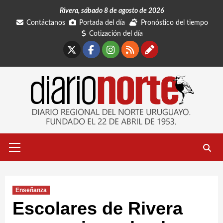
Saltar
Rivera, sábado 8 de agosto de 2026
al
Contáctanos
Portada del día
Pronóstico del tiempo
contenido
Cotización del día
X
Facebook
Instagram
RSS
Contáctano
Menú
primario
Enseñanza
Escolares de Rivera