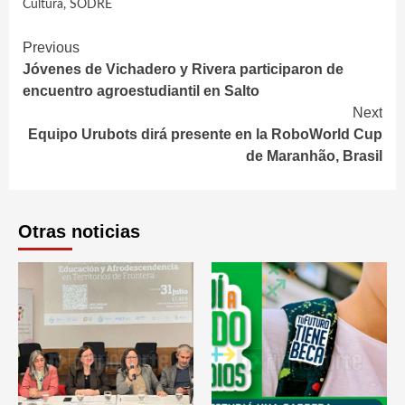
Cultura
,
SODRE
Continue
Previous
Jóvenes de Vichadero y Rivera participaron de
Reading
encuentro agroestudiantil en Salto
Next
Equipo Urubots dirá presente en la RoboWorld Cup
de Maranhão, Brasil
Otras noticias