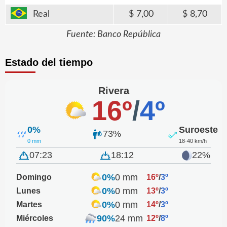
Real
7,00
8,70
Fuente: Banco República
Estado del tiempo
Rivera
16º
/
4º
0%
Suroeste
73%
0 mm
18-40 km/h
07:23
18:12
22%
0%
0 mm
Domingo
16º
/
3º
0%
0 mm
Lunes
13º
/
3º
0%
0 mm
Martes
14º
/
3º
90%
24 mm
Miércoles
12º
/
8º