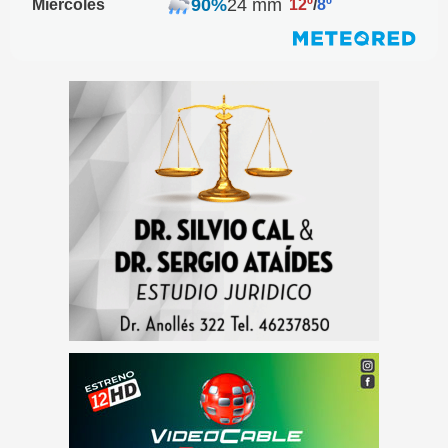
90%
24 mm
Miércoles
12º
/
8º