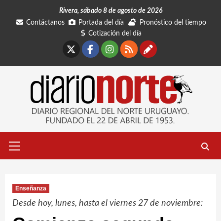
Saltar
Rivera, sábado 8 de agosto de 2026
al
Contáctanos
Portada del día
Pronóstico del tiempo
contenido
Cotización del día
X
Facebook
Instagram
RSS
Contáctano
Menú
primario
Enseñanza
Desde hoy, lunes, hasta el viernes 27 de noviembre: