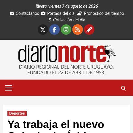
Saltar
Rivera, viernes 7 de agosto de 2026
al
Contáctanos
Portada del día
Pronóstico del tiempo
contenido
Cotización del día
X
Facebook
Instagram
RSS
Contáctano
Menú
primario
Deportes
Ya trabaja el nuevo