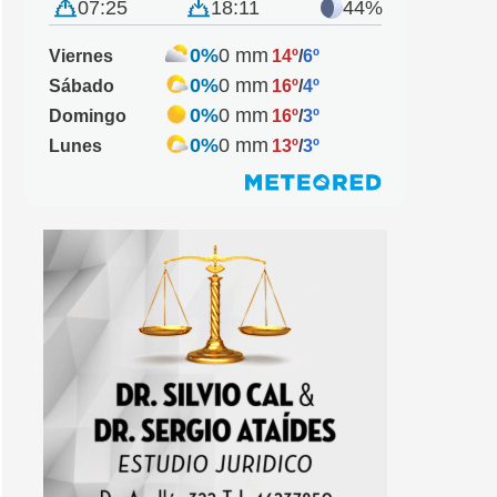
07:25
18:11
44%
0%
0 mm
Viernes
14º
/
6º
0%
0 mm
Sábado
16º
/
4º
0%
0 mm
Domingo
16º
/
3º
0%
0 mm
Lunes
13º
/
3º