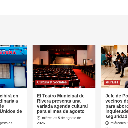
Cultura y Sociales
Rurales
cibirá en
El Teatro Municipal de
Jefe de Pol
dinaria a
Rivera presenta una
vecinos d
de
variada agenda cultural
para abor
 Unidos de
para el mes de agosto
inquietud
seguridad 
miércoles 5 de agosto de
gosto de
2026
miércoles 