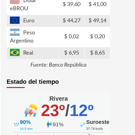
Dólar
39,60
41,00
eBROU
Euro
44,27
49,14
Peso
0,02
0,20
Argentino
Real
6,95
8,65
Fuente: Banco República
Estado del tiempo
Rivera
23º
/
12º
90%
Suroeste
91%
14.9 mm
37-74 km/h