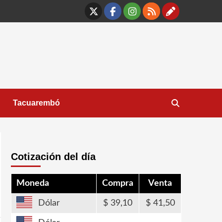
X
Facebook
Instagram
RSS
Contáct
Tacuarembó
Cotización del día
Moneda
Compra
Venta
Dólar
39,10
41,50