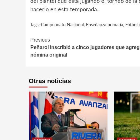
del plantel que está jugando el torneo de l
hacerlo en esta temporada.
Tags:
Campeonato Nacional
,
Enseñanza primaria
,
Fútbol 
Continue
Previous
Peñarol inscribió a cinco jugadores que agrega
Reading
nómina original
Otras noticias