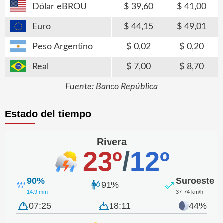
Dólar eBROU
39,60
41,00
Euro
44,15
49,01
Peso Argentino
0,02
0,20
Real
7,00
8,70
Fuente: Banco República
Estado del tiempo
Rivera
23º
/
12º
90%
Suroeste
91%
14.9 mm
37-74 km/h
07:25
18:11
44%