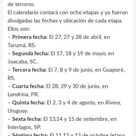
de terreno.
El calendario contará con ocho etapas y ya fueron
divulgadas las fechas y ubicación de cada etapa.
Ellos son:
–
Primera fecha:
El 27, 27 y 28 de abril, en
Tarumá, RS.
–
Segunda fecha:
El 17, 18 y 19 de mayo, en
Joacaba, SC.
–
Tercera fecha:
El 7, 8 y 9 de junio, en Guaporé,
RS.
–
Cuarta fecha:
El 28, 29 y 30 de junio, en
Londrina, PR.
–
Quinta fecha:
El 2, 3 y 4 de agosto, en
Rivera,
Uruguay
.
–
Sexta fecha:
El 13,14 y 15 de setiembre, en
Interlagos, SP.
–
Séptima fecha:
El 11,12 y 13 de octubre (etapa