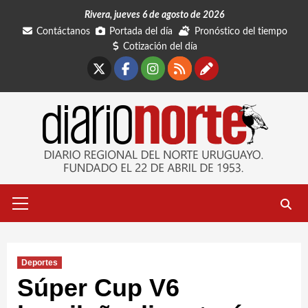
Saltar
Rivera, jueves 6 de agosto de 2026
al
Contáctanos
Portada del día
Pronóstico del tiempo
contenido
Cotización del día
X
Facebook
Instagram
RSS
Contáctano
Menú
primario
Deportes
Súper Cup V6