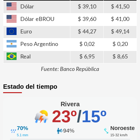
Dólar
39,10
41,50
Dólar eBROU
39,60
41,00
Euro
44,27
49,14
Peso Argentino
0,02
0,20
Real
6,95
8,65
Fuente: Banco República
Estado del tiempo
Rivera
23º
/
15º
70%
Noroeste
94%
5.1 mm
15-32 km/h