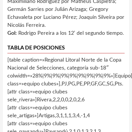
Maximiliano Rodríguez por Matheus Caspietra;
Germán Sarries por Julián Arizaga; Gregory
Echavaleta por Luciano Pérez; Joaquín Silveira por
Nicolás Ferreira.
Gol:
Rodrigo Pereira a los 12’ del segundo tiempo.
TABLA DE POSICIONES
[table caption=»Regional Litoral Norte de la Copa
Nacional de Selecciones, categoría sub-18″
colwidth=»28%|9%|9%|9%|9%|9%|9%|9%|9%»]Equipo[
class=»equipo clubes»],PJ,PG,PE,PP,GF,GC,SG,Pts.
[attr class=»equipo clubes
sele_rivera»]Rivera,2,2,0,0,2,0,2,6
[attr class=»equipo clubes
sele_artigas»]Artigas,3,1,1,1,3,4,-1,4
[attr class=»equipo clubes
sele_paysandu»]Paysandú,2,1,0,1,3,2,1,3