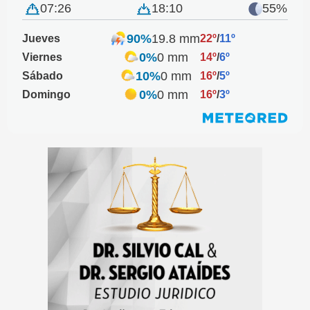
07:26
18:10
55%
90%
19.8 mm
Jueves
22º
/
11º
0%
0 mm
Viernes
14º
/
6º
10%
0 mm
Sábado
16º
/
5º
0%
0 mm
Domingo
16º
/
3º