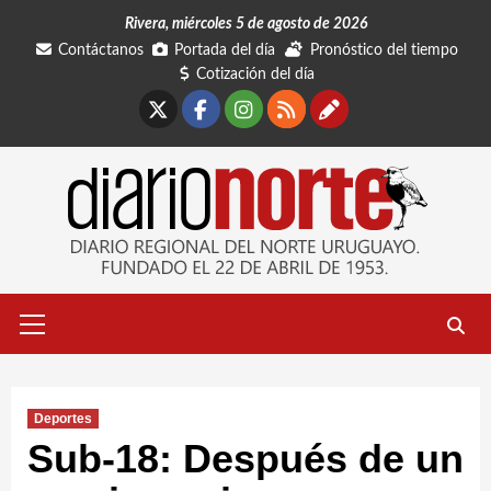
Saltar
Rivera, miércoles 5 de agosto de 2026
al
Contáctanos
Portada del día
Pronóstico del tiempo
contenido
Cotización del día
X
Facebook
Instagram
RSS
Contáctano
Menú
primario
Deportes
Sub-18: Después de un