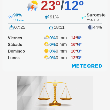
23º
/
12º
90%
Suroeste
91%
14.9 mm
37-74 km/h
07:25
18:11
44%
0%
0 mm
Viernes
14º
/
6º
0%
0 mm
Sábado
16º
/
4º
0%
0 mm
Domingo
16º
/
3º
0%
0 mm
Lunes
13º
/
3º