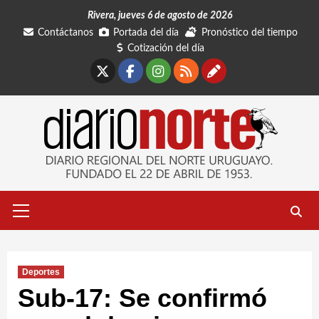
Saltar
Rivera, jueves 6 de agosto de 2026
al
Contáctanos
Portada del día
Pronóstico del tiempo
contenido
Cotización del día
X
Facebook
Instagram
RSS
Contáctano
Menú
primario
Deportes
Sub-17: Se confirmó