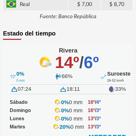
Real
7,00
8,70
Fuente: Banco República
Estado del tiempo
Rivera
14º
/
6º
0%
Suroeste
66%
0 mm
26-52 km/h
07:24
18:11
33%
0%
0 mm
Sábado
16º
/
4º
0%
0 mm
Domingo
16º
/
3º
0%
0 mm
Lunes
13º
/
3º
20%
0 mm
Martes
13º
/
3º