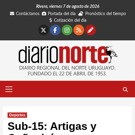
Saltar
Rivera, viernes 7 de agosto de 2026
al
Contáctanos
Portada del día
Pronóstico del tiempo
contenido
Cotización del día
X
Facebook
Instagram
RSS
Contáctano
Menú
primario
Deportes
Sub-15: Artigas y