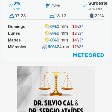
0%
Suroeste
73%
0 mm
18-40 km/h
07:23
18:12
22%
0%
0 mm
Domingo
16º
/
3º
0%
0 mm
Lunes
13º
/
3º
0%
0 mm
Martes
14º
/
3º
90%
24 mm
Miércoles
12º
/
8º