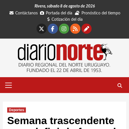
Saltar
Rivera, sábado 8 de agosto de 2026
al
Contáctanos
Portada del día
Pronóstico del tiempo
contenido
Cotización del día
X
Facebook
Instagram
RSS
Contáctano
Menú
primario
Deportes
Semana trascendente