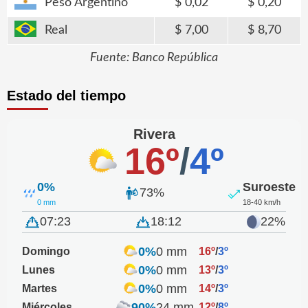
Peso Argentino
0,02
0,20
Real
7,00
8,70
Fuente: Banco República
Estado del tiempo
Rivera
16º
/
4º
0%
Suroeste
73%
0 mm
18-40 km/h
07:23
18:12
22%
0%
0 mm
Domingo
16º
/
3º
0%
0 mm
Lunes
13º
/
3º
0%
0 mm
Martes
14º
/
3º
90%
24 mm
Miércoles
12º
/
8º