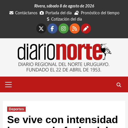
Saltar
Rivera, sábado 8 de agosto de 2026
al
Contáctanos
Portada del día
Pronóstico del tiempo
contenido
Cotización del día
X
Facebook
Instagram
RSS
Contáctano
Menú
primario
Deportes
Se vive con intensidad