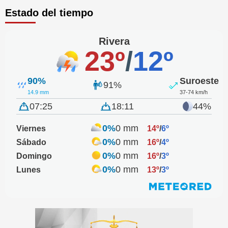
Estado del tiempo
Rivera
23º
/
12º
90%
Suroeste
91%
14.9 mm
37-74 km/h
07:25
18:11
44%
0%
0 mm
Viernes
14º
/
6º
0%
0 mm
Sábado
16º
/
4º
0%
0 mm
Domingo
16º
/
3º
0%
0 mm
Lunes
13º
/
3º