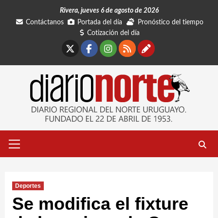
Saltar
Rivera, jueves 6 de agosto de 2026
al
Contáctanos
Portada del día
Pronóstico del tiempo
contenido
Cotización del día
X
Facebook
Instagram
RSS
Contáctano
Menú
primario
Deportes
Se modifica el fixture