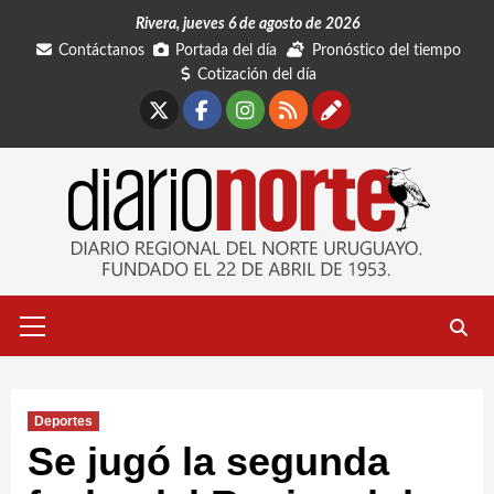
Saltar
Rivera, jueves 6 de agosto de 2026
al
Contáctanos
Portada del día
Pronóstico del tiempo
contenido
Cotización del día
X
Facebook
Instagram
RSS
Contáctano
Menú
primario
Deportes
Se jugó la segunda