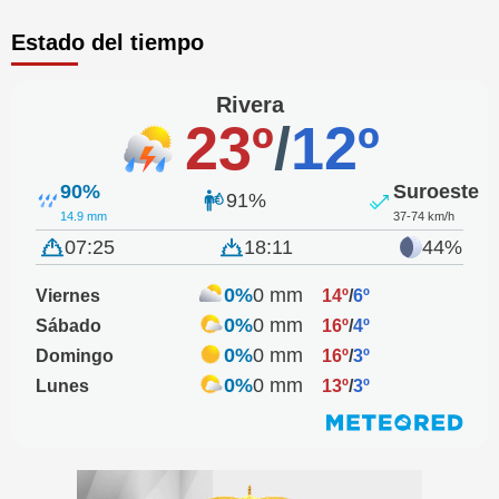
Estado del tiempo
Rivera
23º
/
12º
90%
Suroeste
91%
14.9 mm
37-74 km/h
07:25
18:11
44%
0%
0 mm
Viernes
14º
/
6º
0%
0 mm
Sábado
16º
/
4º
0%
0 mm
Domingo
16º
/
3º
0%
0 mm
Lunes
13º
/
3º