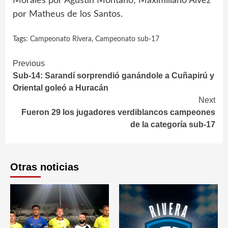
Morales por Agustín Montaño; Maximiliano Alvez
por Matheus de los Santos.
Tags:
Campeonato Rivera
,
Campeonato sub-17
Continue
Previous
Sub-14: Sarandí sorprendió ganándole a Cuñapirú y
Reading
Oriental goleó a Huracán
Next
Fueron 29 los jugadores verdiblancos campeones
de la categoría sub-17
Otras noticias