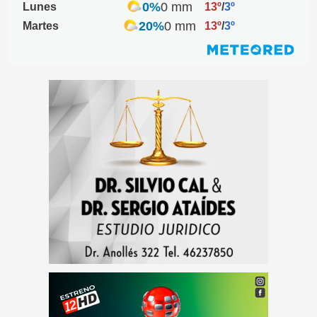
0%
0 mm
Lunes
13º
/
3º
20%
0 mm
Martes
13º
/
3º