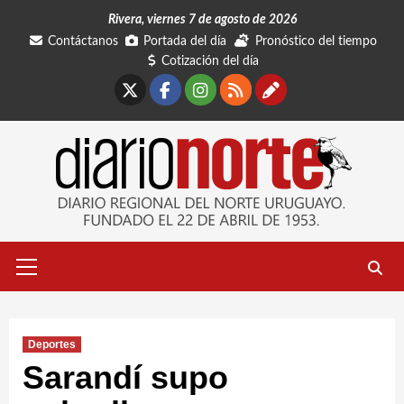
Saltar
Rivera, viernes 7 de agosto de 2026
al
Contáctanos
Portada del día
Pronóstico del tiempo
contenido
Cotización del día
X
Facebook
Instagram
RSS
Contáctano
Menú
primario
Deportes
Sarandí supo