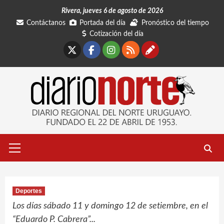
Saltar
Rivera, jueves 6 de agosto de 2026
al
Contáctanos
Portada del día
Pronóstico del tiempo
contenido
Cotización del día
X
Facebook
Instagram
RSS
Contáctano
Menú
primario
Deportes
Los días sábado 11 y domingo 12 de setiembre, en el
“Eduardo P. Cabrera”...