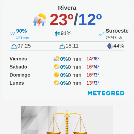
Rivera
23º
/
12º
90%
Suroeste
91%
14.9 mm
37-74 km/h
07:25
18:11
44%
0%
0 mm
Viernes
14º
/
6º
0%
0 mm
Sábado
16º
/
4º
0%
0 mm
Domingo
16º
/
3º
0%
0 mm
Lunes
13º
/
3º