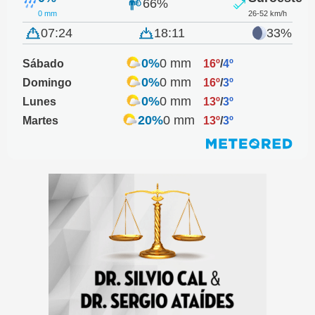
66%
0 mm
26-52 km/h
07:24
18:11
33%
0%
0 mm
Sábado
16º
/
4º
0%
0 mm
Domingo
16º
/
3º
0%
0 mm
Lunes
13º
/
3º
20%
0 mm
Martes
13º
/
3º