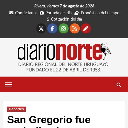
Saltar
Rivera, viernes 7 de agosto de 2026
al
Contáctanos
Portada del día
Pronóstico del tiempo
contenido
Cotización del día
X
Facebook
Instagram
RSS
Contáctano
Menú
primario
Deportes
San Gregorio fue