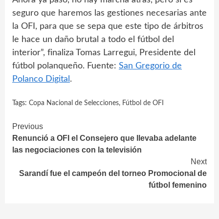
Ahora ya pasó, no hay marcha atrás, pero si es
seguro que haremos las gestiones necesarias ante
la OFI, para que se sepa que este tipo de árbitros
le hace un daño brutal a todo el fútbol del
interior”, finaliza Tomas Larregui, Presidente del
fútbol polanqueño. Fuente:
San Gregorio de
Polanco Digital
.
Tags:
Copa Nacional de Selecciones
,
Fútbol de OFI
Continue
Previous
Renunció a OFI el Consejero que llevaba adelante
Reading
las negociaciones con la televisión
Next
Sarandí fue el campeón del torneo Promocional de
fútbol femenino