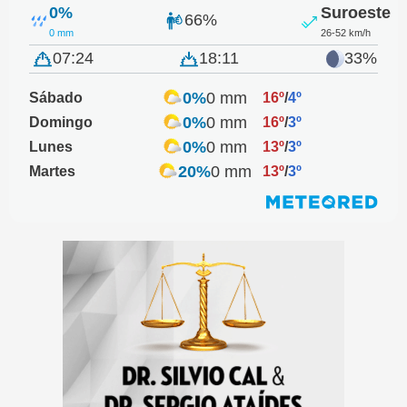
0%
Suroeste
66%
0 mm
26-52 km/h
07:24
18:11
33%
0%
0 mm
Sábado
16º
/
4º
0%
0 mm
Domingo
16º
/
3º
0%
0 mm
Lunes
13º
/
3º
20%
0 mm
Martes
13º
/
3º