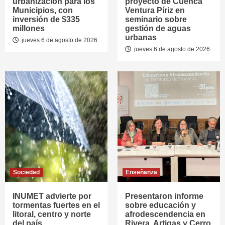
urbanización para los
proyecto de Cuenca
Municipios, con
Ventura Píriz en
inversión de $335
seminario sobre
millones
gestión de aguas
urbanas
jueves 6 de agosto de 2026
jueves 6 de agosto de 2026
Sociedad
Enseñanza
INUMET advierte por
Presentaron informe
tormentas fuertes en el
sobre educación y
litoral, centro y norte
afrodescendencia en
del país
Rivera, Artigas y Cerro