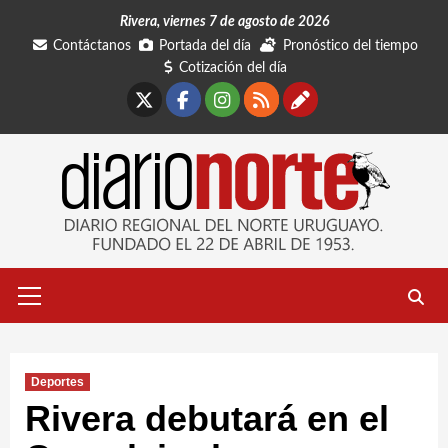
Saltar
Rivera, viernes 7 de agosto de 2026
al
Contáctanos
Portada del día
Pronóstico del tiempo
contenido
Cotización del día
X
Facebook
Instagram
RSS
Contáctano
Menú
primario
Deportes
Rivera debutará en el