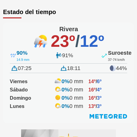
Estado del tiempo
Rivera
23º
/
12º
90%
Suroeste
91%
14.9 mm
37-74 km/h
07:25
18:11
44%
0%
0 mm
Viernes
14º
/
6º
0%
0 mm
Sábado
16º
/
4º
0%
0 mm
Domingo
16º
/
3º
0%
0 mm
Lunes
13º
/
3º