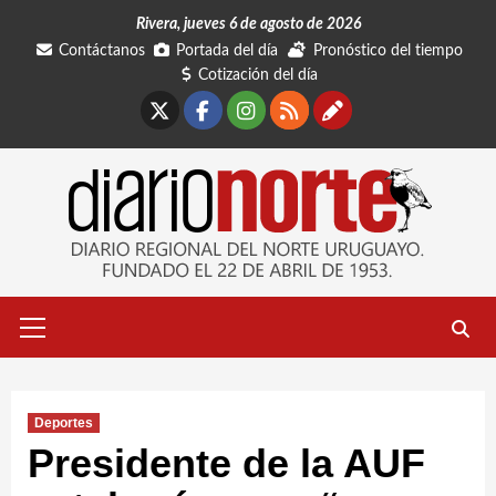
Saltar
Rivera, jueves 6 de agosto de 2026
al
Contáctanos
Portada del día
Pronóstico del tiempo
contenido
Cotización del día
X
Facebook
Instagram
RSS
Contáctano
Menú
primario
Deportes
Presidente de la AUF