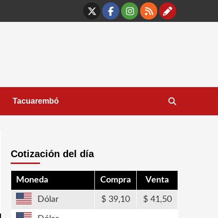
X
Facebook
Instagram
RSS
Contáct
Tacuarembó
Cotización del día
Moneda
Compra
Venta
Dólar
39,10
41,50