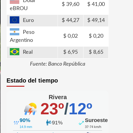
Dólar
39,60
41,00
eBROU
Euro
44,27
49,14
Peso
0,02
0,20
Argentino
Real
6,95
8,65
Fuente: Banco República
Estado del tiempo
Rivera
23º
/
12º
90%
Suroeste
91%
14.9 mm
37-74 km/h