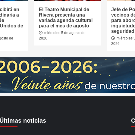
cibirá en
El Teatro Municipal de
Jefe de Pol
dinaria a
Rivera presenta una
vecinos d
de
variada agenda cultural
para abor
 Unidos de
para el mes de agosto
inquietud
seguridad 
miércoles 5 de agosto de
gosto de
2026
miércoles 
2026
Últimas noticias
C