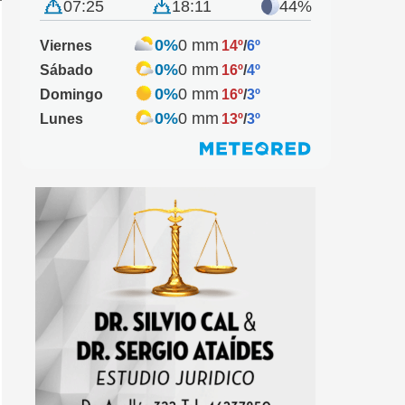
07:25
18:11
44%
0%
0 mm
Viernes
14º
/
6º
0%
0 mm
Sábado
16º
/
4º
0%
0 mm
Domingo
16º
/
3º
0%
0 mm
Lunes
13º
/
3º