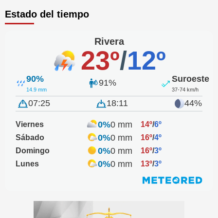
Estado del tiempo
Rivera
23º
/
12º
90%
Suroeste
91%
14.9 mm
37-74 km/h
07:25
18:11
44%
0%
0 mm
Viernes
14º
/
6º
0%
0 mm
Sábado
16º
/
4º
0%
0 mm
Domingo
16º
/
3º
0%
0 mm
Lunes
13º
/
3º