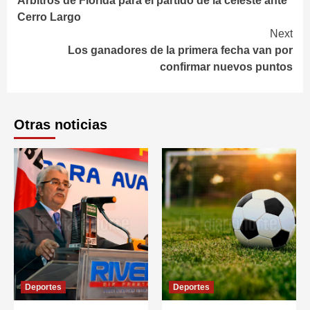
Árbitros de Florida para el partido de la celeste ante
Reading
Cerro Largo
Next
Los ganadores de la primera fecha van por
confirmar nuevos puntos
Otras noticias
Deportes
Deportes