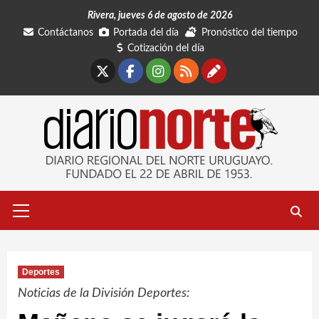
Saltar
Rivera, jueves 6 de agosto de 2026
al
Contáctanos
Portada del día
Pronóstico del tiempo
contenido
Cotización del día
X
Facebook
Instagram
RSS
Contáctano
Menú
primario
Deportes
Noticias de la División Deportes: