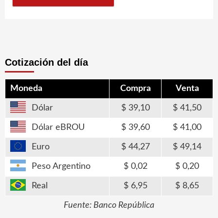
Cotización del día
Moneda
Compra
Venta
Dólar
39,10
41,50
Dólar eBROU
39,60
41,00
Euro
44,27
49,14
Peso Argentino
0,02
0,20
Real
6,95
8,65
Fuente: Banco República