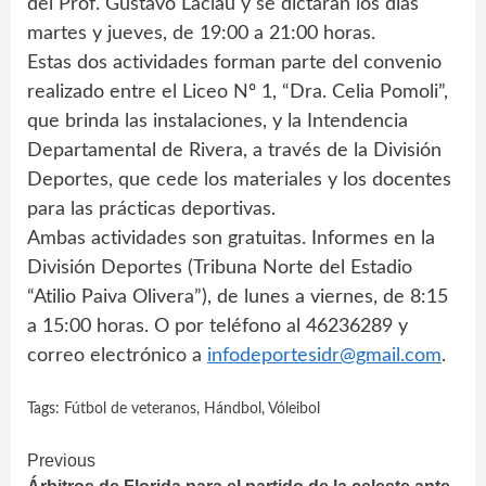
del Prof. Gustavo Laclau y se dictarán los días
martes y jueves, de 19:00 a 21:00 horas.
Estas dos actividades forman parte del convenio
realizado entre el Liceo Nº 1, “Dra. Celia Pomoli”,
que brinda las instalaciones, y la Intendencia
Departamental de Rivera, a través de la División
Deportes, que cede los materiales y los docentes
para las prácticas deportivas.
Ambas actividades son gratuitas. Informes en la
División Deportes (Tribuna Norte del Estadio
“Atilio Paiva Olivera”), de lunes a viernes, de 8:15
a 15:00 horas. O por teléfono al 46236289 y
correo electrónico a
infodeportesidr@gmail.com
.
Tags:
Fútbol de veteranos
,
Hándbol
,
Vóleibol
Continue
Previous