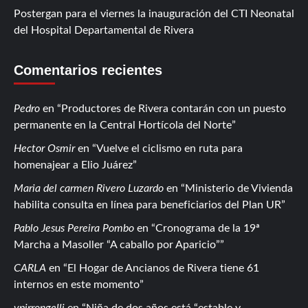
Postergan para el viernes la inauguración del CTI Neonatal
del Hospital Departamental de Rivera
Comentarios recientes
Pedro
en
Productores de Rivera contarán con un puesto
permanente en la Central Hortícola del Norte
Hector Osmir
en
Vuelve el ciclismo en ruta para
homenajear a Elio Juárez
Maria del carmen Rivero Luzardo
en
Ministerio de Vivienda
habilita consulta en línea para beneficiarios del Plan UR
Pablo Jesus Pereira Pombo
en
Cronograma de la 19ª
Marcha a Masoller “A caballo por Aparicio”
CARLA
en
El Hogar de Ancianos de Rivera tiene 61
internos en este momento
vpirrongelli
en
Niña de dos años está “estable y