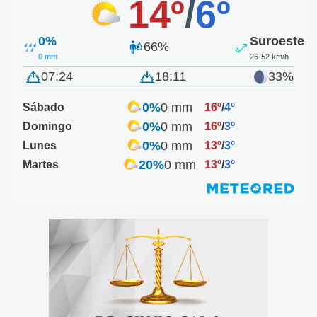
14º
/
6º
0%
Suroeste
66%
0 mm
26-52 km/h
07:24
18:11
33%
0%
0 mm
Sábado
16º
/
4º
0%
0 mm
Domingo
16º
/
3º
0%
0 mm
Lunes
13º
/
3º
20%
0 mm
Martes
13º
/
3º