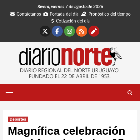
Saltar
Rivera, viernes 7 de agosto de 2026
al
Contáctanos
Portada del día
Pronóstico del tiempo
contenido
Cotización del día
X
Facebook
Instagram
RSS
Contáctano
Menú
primario
Deportes
Magnífica celebración