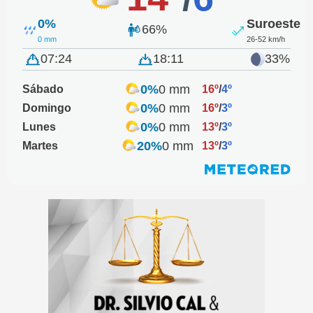
0%
Suroeste
66%
0 mm
26-52 km/h
07:24
18:11
33%
0%
0 mm
Sábado
16º
/
4º
0%
0 mm
Domingo
16º
/
3º
0%
0 mm
Lunes
13º
/
3º
20%
0 mm
Martes
13º
/
3º