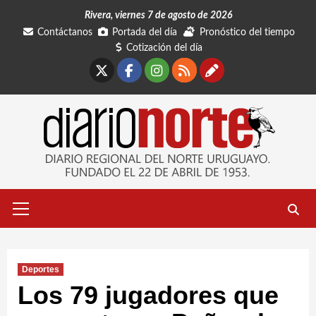
Saltar
Rivera, viernes 7 de agosto de 2026
al
Contáctanos
Portada del día
Pronóstico del tiempo
contenido
Cotización del día
X
Facebook
Instagram
RSS
Contáctano
Menú
primario
Deportes
Los 79 jugadores que