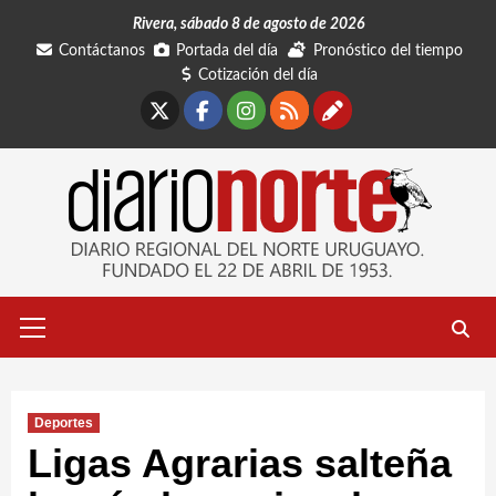
Saltar
Rivera, sábado 8 de agosto de 2026
al
Contáctanos
Portada del día
Pronóstico del tiempo
contenido
Cotización del día
X
Facebook
Instagram
RSS
Contáctano
Menú
primario
Deportes
Ligas Agrarias salteña