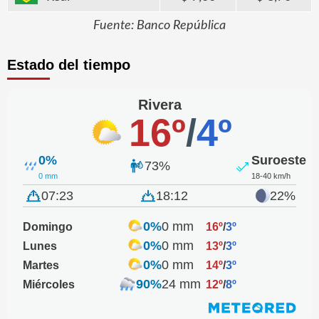
Fuente: Banco República
Estado del tiempo
Rivera
16º
/
4º
0%
Suroeste
73%
0 mm
18-40 km/h
07:23
18:12
22%
0%
0 mm
Domingo
16º
/
3º
0%
0 mm
Lunes
13º
/
3º
0%
0 mm
Martes
14º
/
3º
90%
24 mm
Miércoles
12º
/
8º