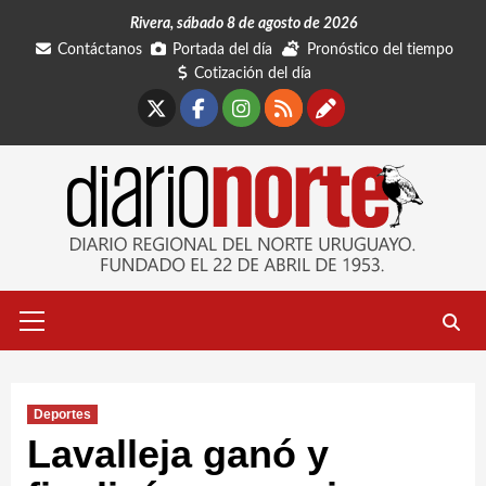
Saltar
Rivera, sábado 8 de agosto de 2026
al
Contáctanos
Portada del día
Pronóstico del tiempo
contenido
Cotización del día
X
Facebook
Instagram
RSS
Contáctano
Menú
primario
Deportes
Lavalleja ganó y