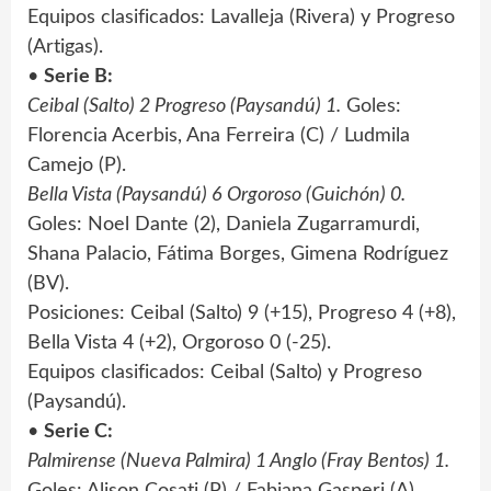
Equipos clasificados: Lavalleja (Rivera) y Progreso
(Artigas).
•
Serie B:
Ceibal (Salto) 2 Progreso (Paysandú) 1.
Goles:
Florencia Acerbis, Ana Ferreira (C) / Ludmila
Camejo (P).
Bella Vista (Paysandú) 6 Orgoroso (Guichón) 0.
Goles: Noel Dante (2), Daniela Zugarramurdi,
Shana Palacio, Fátima Borges, Gimena Rodríguez
(BV).
Posiciones: Ceibal (Salto) 9 (+15), Progreso 4 (+8),
Bella Vista 4 (+2), Orgoroso 0 (-25).
Equipos clasificados: Ceibal (Salto) y Progreso
(Paysandú).
•
Serie C:
Palmirense (Nueva Palmira) 1 Anglo (Fray Bentos) 1.
Goles: Alison Cosati (P) / Fabiana Gasperi (A).