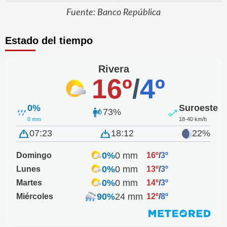
Fuente: Banco República
Estado del tiempo
Rivera
16º
/
4º
0%
Suroeste
73%
0 mm
18-40 km/h
07:23
18:12
22%
0%
0 mm
Domingo
16º
/
3º
0%
0 mm
Lunes
13º
/
3º
0%
0 mm
Martes
14º
/
3º
90%
24 mm
Miércoles
12º
/
8º