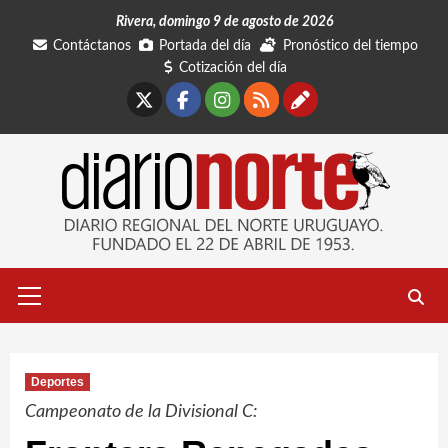
Saltar
Rivera, domingo 9 de agosto de 2026
al
Contáctanos
Portada del día
Pronóstico del tiempo
contenido
Cotización del día
X
Facebook
Instagram
RSS
Contáctano
Menú
primario
Deportes
Campeonato de la Divisional C: