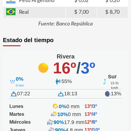
Peso Argentino
0,02
0,20
Real
7,00
8,70
Fuente: Banco República
Estado del tiempo
Rivera
16º
/
3º
Sur
0%
55%
13-31
0 mm
km/h
07:22
18:13
13%
0%
0 mm
Lunes
13º
/
3º
10%
0 mm
Martes
13º
/
4º
90%
17.9 mm
Miércoles
12º
/
8º
90%
4.8 mm
Jueves
13º
/
10º