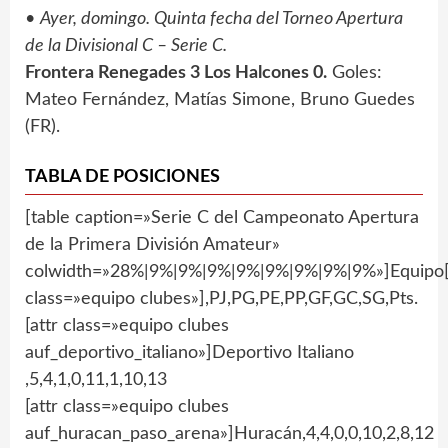
•
Ayer, domingo. Quinta fecha del Torneo Apertura
de la Divisional C – Serie C.
Frontera Renegades 3 Los Halcones 0.
Goles:
Mateo Fernández, Matías Simone, Bruno Guedes
(FR).
TABLA DE POSICIONES
[table caption=»Serie C del Campeonato Apertura
de la Primera División Amateur»
colwidth=»28%|9%|9%|9%|9%|9%|9%|9%|9%»]Equipo[
class=»equipo clubes»],PJ,PG,PE,PP,GF,GC,SG,Pts.
[attr class=»equipo clubes
auf_deportivo_italiano»]Deportivo Italiano
,5,4,1,0,11,1,10,13
[attr class=»equipo clubes
auf_huracan_paso_arena»]Huracán,4,4,0,0,10,2,8,12