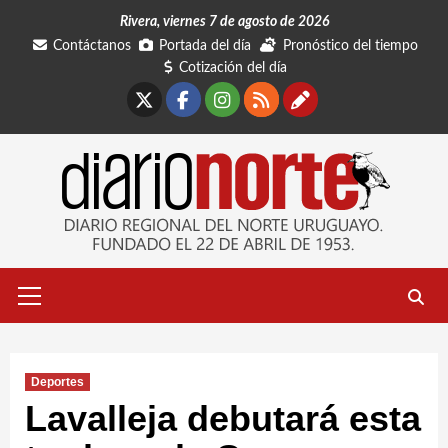
Saltar
Rivera, viernes 7 de agosto de 2026
al
Contáctanos
Portada del día
Pronóstico del tiempo
contenido
Cotización del día
X
Facebook
Instagram
RSS
Contáctano
Menú
primario
Deportes
Lavalleja debutará esta