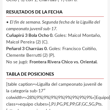
RESULTADOS DE LA FECHA
•
El fin de semana. Segunda fecha de la Liguilla del
campeonato juvenil sub-17.
Cuñapirú 3 Bola Ocho 0.
Goles: Maicol Montaño,
Maicol Pereira (2) (C).
Peñarol 3 Charrúas 0.
Goles: Francisco Coitiño,
Clemente Berrutti (2) (P).
No se jugó:
Frontera Rivera Chico vs. Oriental.
TABLA DE POSICIONES
[table caption=»Liguilla del campeonato juvenil de
la categoría sub-17″
colwidth=»28%|9%|9%|9%|9%|9%|9%|9%|9%»]Equipo[
class=»equipo clubes»],PJ,PG,PE,PP,GF,GC,SG,Pts.