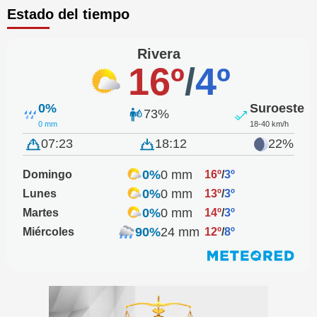
Estado del tiempo
Rivera
16º
/
4º
0%
Suroeste
73%
0 mm
18-40 km/h
07:23
18:12
22%
0%
0 mm
Domingo
16º
/
3º
0%
0 mm
Lunes
13º
/
3º
0%
0 mm
Martes
14º
/
3º
90%
24 mm
Miércoles
12º
/
8º