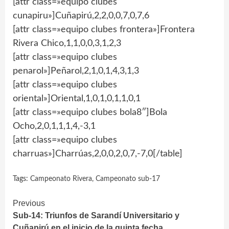
[attr class=»equipo clubes
cunapiru»]Cuñapirú,2,2,0,0,7,0,7,6
[attr class=»equipo clubes frontera»]Frontera
Rivera Chico,1,1,0,0,3,1,2,3
[attr class=»equipo clubes
penarol»]Peñarol,2,1,0,1,4,3,1,3
[attr class=»equipo clubes
oriental»]Oriental,1,0,1,0,1,1,0,1
[attr class=»equipo clubes bola8″]Bola
Ocho,2,0,1,1,1,4,-3,1
[attr class=»equipo clubes
charruas»]Charrúas,2,0,0,2,0,7,-7,0[/table]
Tags:
Campeonato Rivera
,
Campeonato sub-17
Continue
Previous
Sub-14: Triunfos de Sarandí Universitario y
Reading
Cuñapirú en el inicio de la quinta fecha