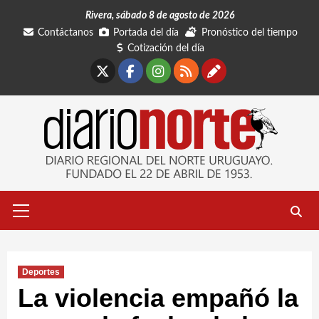
Saltar
Rivera, sábado 8 de agosto de 2026
al
Contáctanos
Portada del día
Pronóstico del tiempo
contenido
Cotización del día
X
Facebook
Instagram
RSS
Contáctano
Menú
primario
Deportes
La violencia empañó la